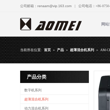
renaam@vip.163.com
公司邮箱：
| 公司电话
：
+86
-
0750
网站
首页
产品
超薄混合机系列
当前所在位置:
»
»
»
AM-CF
产品分类
数字机系列
超薄混合机系列
动力混合机系列