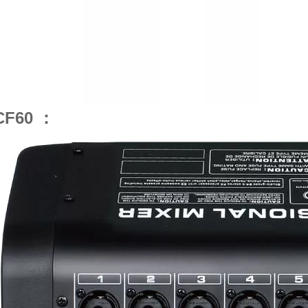
CF60 ：